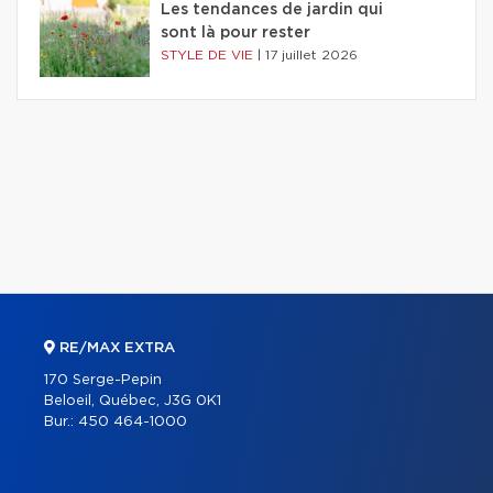
Les tendances de jardin qui
sont là pour rester
STYLE DE VIE
|
17 juillet 2026
RE/MAX EXTRA
170 Serge-Pepin
Beloeil, Québec, J3G 0K1
Bur.:
450 464-1000